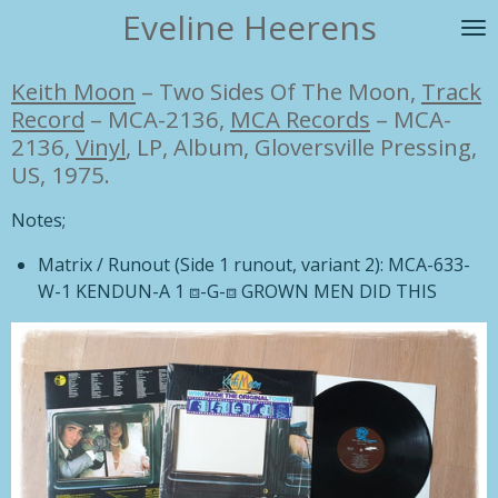
Eveline Heerens
Ga
direct
naar
Keith Moon
–
Two Sides Of The Moon,
Track
de
Record
– MCA-2136
,
MCA Records
– MCA-
hoofdinhoud
2136,
Vinyl
, LP, Album, Gloversville Pressing,
US, 1975.
Notes;
Matrix / Runout
(Side 1 runout, variant 2):
MCA-633-
W-1 KENDUN-A 1 ⧈-G-⧈ GROWN MEN DID THIS