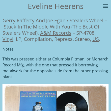
Eveline Heerens
Ga
direct
naar
Gerry Rafferty
And
Joe Egan
/
Stealers Wheel
–
de
Stuck In The Middle With You (The Best Of
hoofdinhoud
Stealers Wheel),
A&M Records
– SP-4708,
Vinyl
, LP, Compilation, Repress, Stereo,
US
.
Notes:
This was pressed either at Columbia Pitman, or Monarch
Record Mfg, with the one that pressed it borrowing
metalwork for the opposite side from the other pressing
plant.