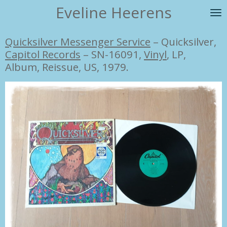
Eveline Heerens
Ga
direct
naar
Quicksilver Messenger Service
–
Quicksilver,
de
Capitol Records
– SN-16091,
Vinyl
, LP,
hoofdinhoud
Album, Reissue, US, 1979.