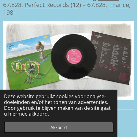
67.828,
Perfect Records (12)
‎– 67.828,
France
,
1981
Deze website gebruikt cookies voor analyse-
doeleinden en/of het tonen van advertenties.
Door gebruik te blijven maken van de site gaat
u hiermee akkoord.
© 2016 - 2026 Eveline-heerens
Akkoord
Powered by
JouwWeb