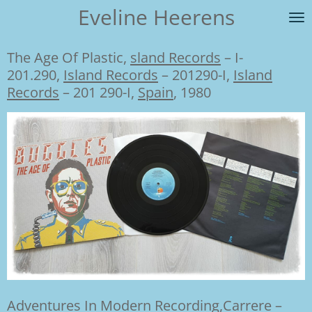
Eveline Heerens
Ga
direct
naar
The Age Of Plastic,
sland Records
‎– I-
de
201.290,
Island Records
‎– 201290-I,
Island
hoofdinhoud
Records
‎– 201 290-I,
Spain
, 1980
Adventures In Modern Recording,
Carrere
‎–