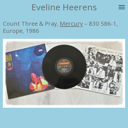
Eveline Heerens
Ga
direct
naar
Count Three & Pray,
Mercury
‎– 830 586-1,
de
Europe, 1986
hoofdinhoud