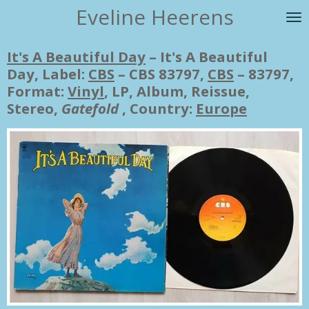
Eveline Heerens
Ga
direct
naar
It's A Beautiful Day
‎– It's A Beautiful
de
Day, Label:
CBS
‎– CBS 83797,
CBS
‎– 83797,
hoofdinhoud
Format:
Vinyl
, LP, Album, Reissue,
Stereo,
Gatefold
, Country:
Europe